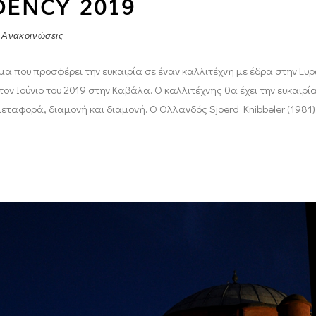
DENCY 2019
 Ανακοινώσεις
μμα που προσφέρει την ευκαιρία σε έναν καλλιτέχνη με έδρα στην Ευ
ν Ιούνιο του 2019 στην Καβάλα. Ο καλλιτέχνης θα έχει την ευκαιρία
ταφορά, διαμονή και διαμονή. Ο Oλλανδός Sjoerd Knibbeler (1981) 