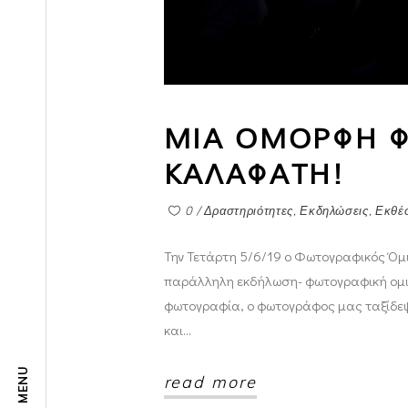
ΜΙΑ ΟΜΟΡΦΗ Φ
ΚΑΛΑΦΑΤΗ!
0
Δραστηριότητες
,
Εκδηλώσεις
,
Εκθέσ
Την Τετάρτη 5/6/19 ο Φωτογραφικός Όμιλ
παράλληλη εκδήλωση- φωτογραφική ομιλ
φωτογραφία, ο φωτογράφος μας ταξίδεψε
και
MENU
read more