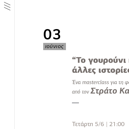
03
ιούνιος