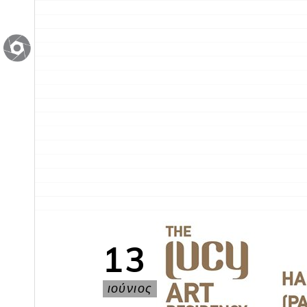
13
ιούνιος