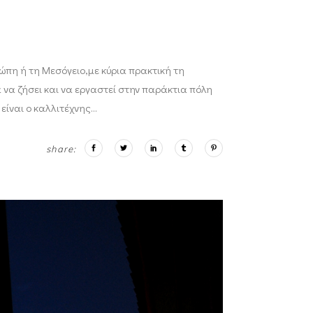
ρώπη ή τη Μεσόγειο,με κύρια πρακτική τη
 να ζήσει και να εργαστεί στην παράκτια πόλη
είναι ο καλλιτέχνης
share: