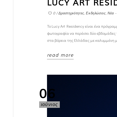
LUCY ART RESI
0
Δραστηριότητες
,
Εκδηλώσεις
,
Νέα -
Το Lucy Art Residency είναι ένα πρόγρα
φωτογραφία να περάσει δύο εβδομάδες το
στα βόρεια της Ελλάδας με καλυμμένη με
read more
06
ιούνιος