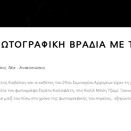
ΩΤΟΓΡΑΦΙΚΗ ΒΡΑΔΙΑ ΜΕ 
εις
,
Νέα - Ανακοινώσεις
ος Καβάλας και οι εκθέτες του 29ου Σεμιναρίου Αρχαρίων είχαν τη χ
ία τον φωτογράφο Στράτο Καλαφάτη, στο Χαλίλ Μπέη Τζαμί. Ξεκιν
 μαζί του πίσω στο χρόνο της φωτογραφικής του πορείας, εξηγώντας