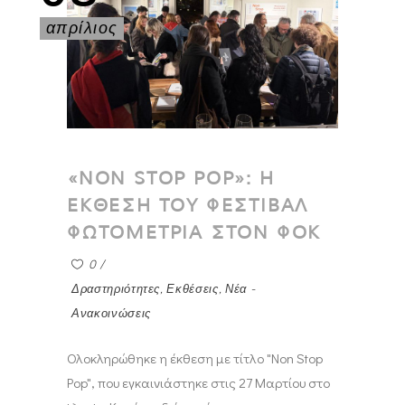
απρίλιος
«NON STOP POP»: Η
ΕΚΘΕΣΗ ΤΟΥ ΦΕΣΤΙΒΑΛ
ΦΩΤΟΜΕΤΡΙΑ ΣΤΟΝ ΦΟΚ
0
Δραστηριότητες
,
Εκθέσεις
,
Νέα -
Ανακοινώσεις
Ολοκληρώθηκε η έκθεση με τίτλο "Non Stop
Pop", που εγκαινιάστηκε στις 27 Μαρτίου στο