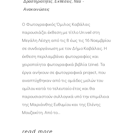
Δραστηριότητες
,
Εκθέσεις
,
Νέα -
Ανακοινώσεις
Ο Φωτογραφικός Όμιλος Καβάλας
παρουσιάζει έκθεση με τίτλο Un:veil στη
Μεγάλη Λέσχη από τις 8 έως τις 16 Νοεμβρίου
σε συνδιοργάνωση με τον Δήμο Καβάλας. Η
έκθεση περιλαμβάνει φωτογραφίες και
χειροποίητα φωτογραφικά βιβλία (zine). Τα
έργα ανήκουν σε φωτογραφικά project, που
αναπτύχθηκαν από τις ομάδες μελών του
ομίλου κατά το τελευταίο έτος και θα
παρουσιαστούν συλλογικά υπό την επιμέλεια
της Μαριάνθης Ευθυμίου και της Ελένης
Μουζακίτη. Από το
read more