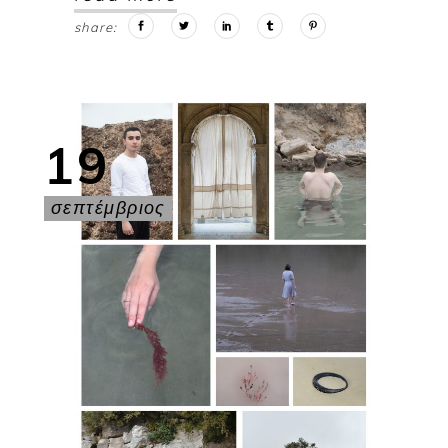
share:
19
σεπτέμβριος