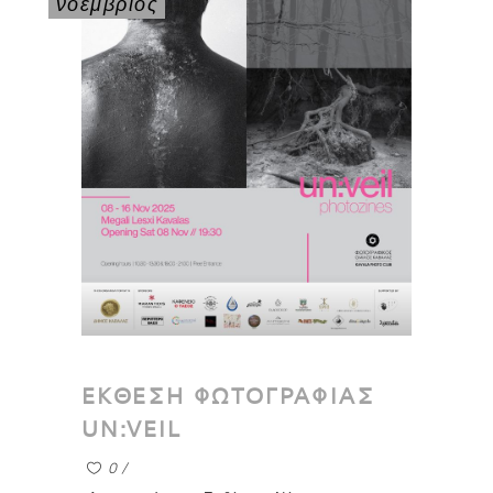
νοέμβριος
ΕΚΘΕΣΗ ΦΩΤΟΓΡΑΦΙΑΣ
UN:VEIL
0