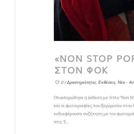
«NON STOP PO
ΣΤΟΝ ΦΟΚ
0
Δραστηριότητες
,
Εκθέσεις
,
Νέα - Α
Ολοκληρώθηκε η έκθεση με τίτλο "Non St
και οι φωτογραφίες που ξεχώρισαν στον δ
ενδιαφέρουσα συζήτηση με τον φωτογράφ
στις 5