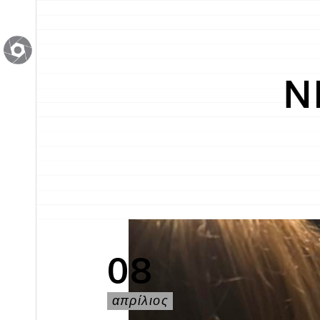
Ν
08
απρίλιος