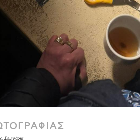
ΩΤΟΓΡΑΦΙΑΣ
ς
,
Σεμινάρια