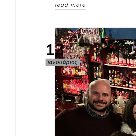
read more
13
ιανουάριος