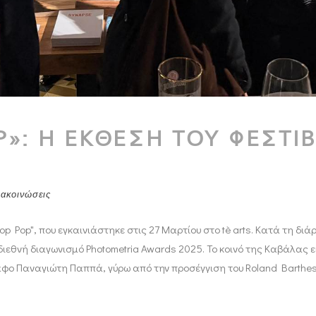
P»: Η ΕΚΘΕΣΗ ΤΟΥ ΦΕΣΤΙ
νακοινώσεις
op Pop", που εγκαινιάστηκε στις 27 Μαρτίου στο tè arts. Κατά τη δ
ιεθνή διαγωνισμό Photometria Awards 2025. Το κοινό της Καβάλας εί
ο Παναγιώτη Παππά, γύρω από την προσέγγιση του Roland Barthes 