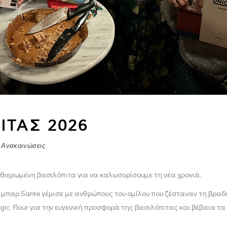
ΙΤΑΣ 2026
 Ανακοινώσεις
αθιερωμένη βασιλόπιτα για να καλωσορίσουμε τη νέα χρονιά.
-μπαρ Sante γέμισε με ανθρώπους του ομίλου που ζέσταναν τη βραδιά
c Flour για την ευγενική προσφορά της βασιλόπιτας και βέβαια τα 