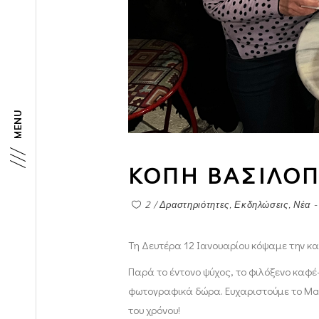
MENU
ΚΟΠΗ ΒΑΣΙΛΟΠ
2
Δραστηριότητες
,
Εκδηλώσεις
,
Νέα -
Τη Δευτέρα 12 Ιανουαρίου κόψαμε την κ
Παρά το έντονο ψύχος, το φιλόξενο καφέ
φωτογραφικά δώρα. Ευχαριστούμε το Magi
του χρόνου!