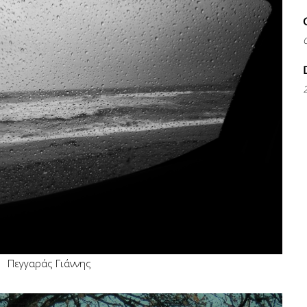
G
Πεγγαράς Γιάννης