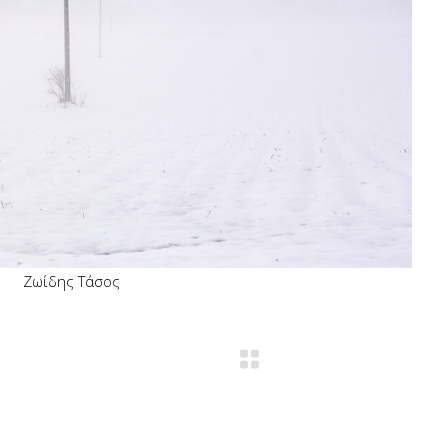
Ζωίδης Τάσος