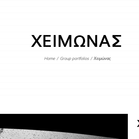
ΧΕΙΜΩΝΑΣ
Home
/
Group portfolios
/
Χειμώνας